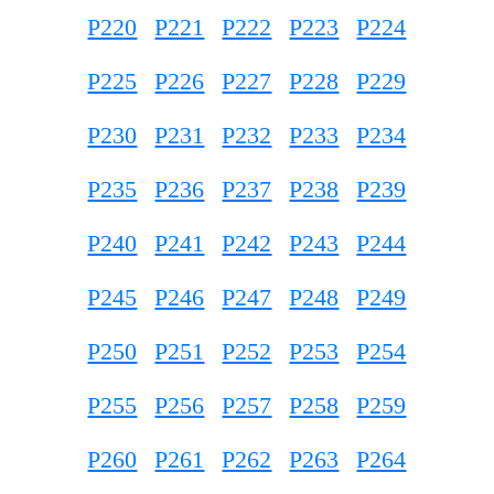
P220
P221
P222
P223
P224
P225
P226
P227
P228
P229
P230
P231
P232
P233
P234
P235
P236
P237
P238
P239
P240
P241
P242
P243
P244
P245
P246
P247
P248
P249
P250
P251
P252
P253
P254
P255
P256
P257
P258
P259
P260
P261
P262
P263
P264