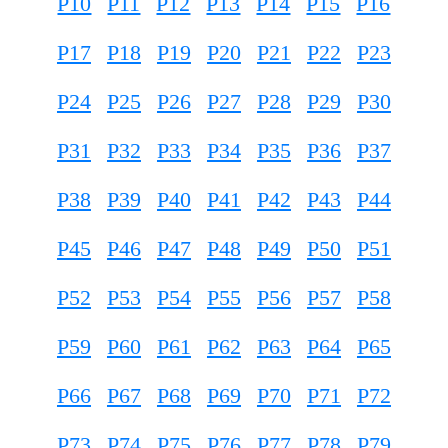
P10
P11
P12
P13
P14
P15
P16
P17
P18
P19
P20
P21
P22
P23
P24
P25
P26
P27
P28
P29
P30
P31
P32
P33
P34
P35
P36
P37
P38
P39
P40
P41
P42
P43
P44
P45
P46
P47
P48
P49
P50
P51
P52
P53
P54
P55
P56
P57
P58
P59
P60
P61
P62
P63
P64
P65
P66
P67
P68
P69
P70
P71
P72
P73
P74
P75
P76
P77
P78
P79