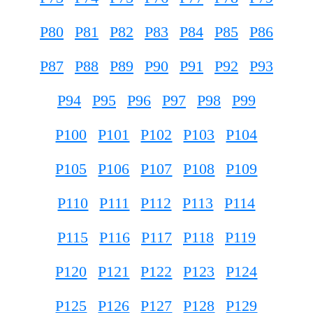
P80
P81
P82
P83
P84
P85
P86
P87
P88
P89
P90
P91
P92
P93
P94
P95
P96
P97
P98
P99
P100
P101
P102
P103
P104
P105
P106
P107
P108
P109
P110
P111
P112
P113
P114
P115
P116
P117
P118
P119
P120
P121
P122
P123
P124
P125
P126
P127
P128
P129