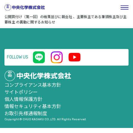
HOME
／
企業情報
／
株式・投資家情報
／
ニュースリリー
ス
／
センコーグループホールディングス株式会社による当社株式に対する
公開買付け（第一回）の結果並びに親会社 、主要株主である筆頭株主及び主
要株主 の異動に関するお知らせ
FOLLOW US
コンプライアンス基本方針
サイトポリシー
個人情報保護方針
情報セキュリティ基本方針
お取引先様通報制度
Copyright © CHUO KAGAKU CO.,LTD. All Rights Reserved.