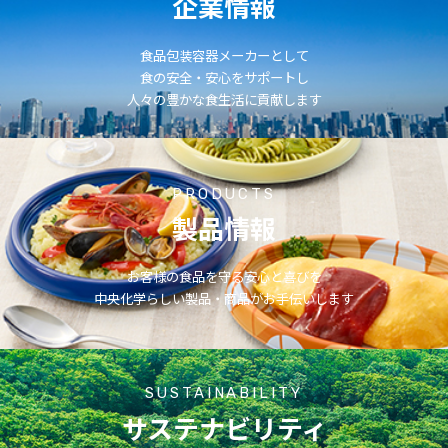
企業情報
食品包装容器メーカーとして
食の安全・安心をサポートし
人々の豊かな食生活に貢献します
PRODUCTS
製品情報
お客様の食品を守る安心と喜びを
中央化学らしい製品・商品がお手伝いします
SUSTAINABILITY
サステナビリティ