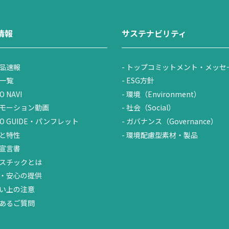
情報
サステナビリティ
品速報
トップコミットメント・メッセ
一覧
ESG方針
O NAVI
環境（Environment）
モーション動画
社会（Social）
UO GUIDE・パンフレット
ガバナンス（Governance）
と特性
環境配慮型素材・製品
宣言書
スチックとは
・安心の提供
い上の注意
あるご質問