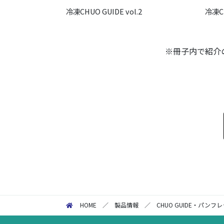
冷凍CHUO GUIDE vol.2
冷凍C
※冊子内で紹介の
HOME
／
製品情報
／
CHUO GUIDE・パンフ