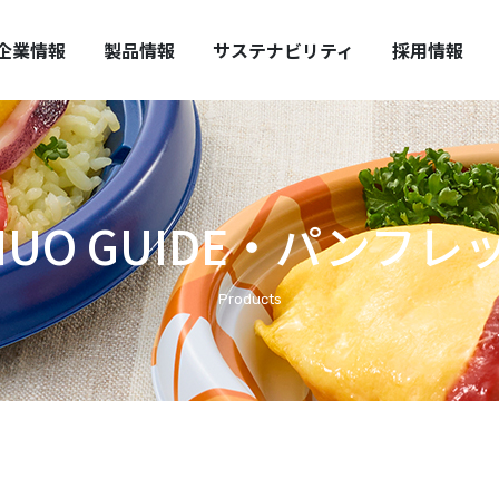
HUO REPORT
全・安心の提供
中期経営計画
取扱い上の注意
企業情報
製品情報
サステナビリティ
採用情報
HUO GUIDE・パンフレ
Products