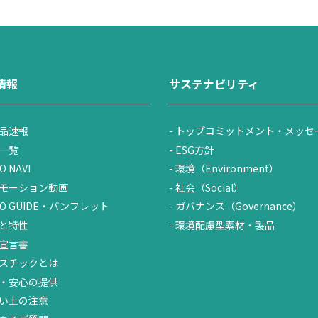
情報
サステナビリティ
品速報
トップコミットメント・メッセ
一覧
ESG方針
O NAVI
環境（Environment）
モーション動画
社会（Social）
UO GUIDE・パンフレット
ガバナンス（Governance）
と特性
環境配慮型素材・製品
宣言書
スチックとは
・安心の提供
い上の注意