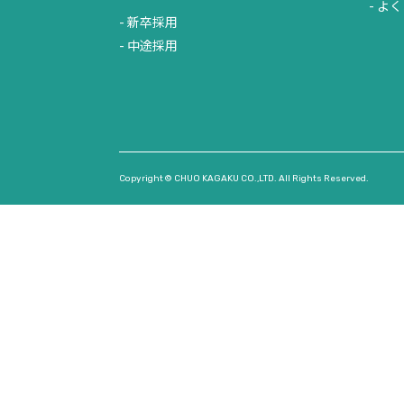
よく
新卒採用
中途採用
Copyright © CHUO KAGAKU CO.,LTD. All Rights Reserved.