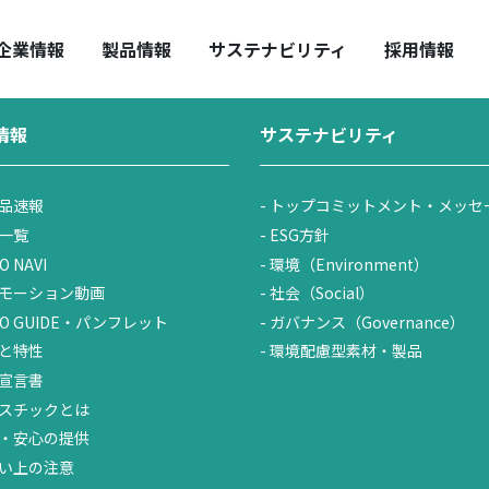
ニュースリリース
／
平成27年3月期 （期末）決算短信
HUO REPORT
全・安心の提供
中期経営計画
取扱い上の注意
企業情報
製品情報
サステナビリティ
採用情報
情報
サステナビリティ
品速報
トップコミットメント・メッセ
一覧
ESG方針
O NAVI
環境（Environment）
モーション動画
社会（Social）
UO GUIDE・パンフレット
ガバナンス（Governance）
と特性
環境配慮型素材・製品
宣言書
スチックとは
・安心の提供
い上の注意