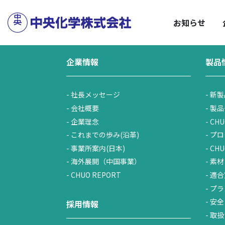
サステナビリティトップ
企業情報トップ
HOME
／
企業情報
／
株式・投資家情報
／
C
安
お知らせ
企業情報
製品
社長メッセージ
新製
会社概要
製品
企業理念
CHU
これまでの歩み(沿革)
プロ
事業所案内(日本)
CH
海外展開（中国事業）
素材
CHUO REPORT
適合
プラ
安全
採用情報
取扱