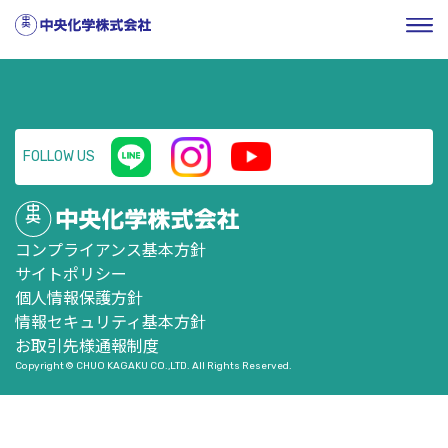
HOME
／
企業情報
／
株式・投資家情報
／
ニュースリリー
ス
／
平成30年3月期 第2四半期決算短信
FOLLOW US
コンプライアンス基本方針
サイトポリシー
個人情報保護方針
情報セキュリティ基本方針
お取引先様通報制度
Copyright © CHUO KAGAKU CO.,LTD. All Rights Reserved.