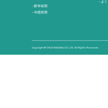
よく
新卒採用
中途採用
Copyright © CHUO KAGAKU CO.,LTD. All Rights Reserved.