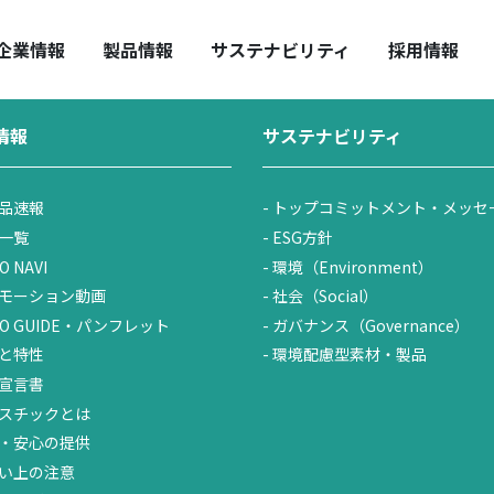
株主通信・決算報告
／
第60期 中間決算報告（2019年4月1日～2019年9月30
HUO REPORT
全・安心の提供
中期経営計画
取扱い上の注意
企業情報
製品情報
サステナビリティ
採用情報
情報
サステナビリティ
品速報
トップコミットメント・メッセ
一覧
ESG方針
O NAVI
環境（Environment）
モーション動画
社会（Social）
UO GUIDE・パンフレット
ガバナンス（Governance）
と特性
環境配慮型素材・製品
宣言書
スチックとは
・安心の提供
い上の注意