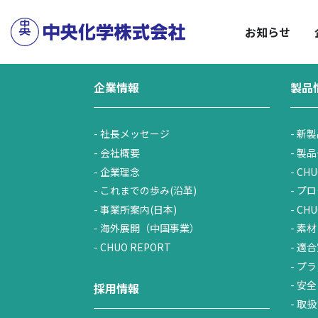
サステナビリティトップ
企業情報トップ
HOME
／
企業情報
／
株式・投資家情報
／
C
安
お知らせ
企業情報
製品
社長メッセージ
新製
会社概要
製品
企業理念
CHU
これまでの歩み(沿革)
プロ
事業所案内(日本)
CH
海外展開（中国事業）
素材
CHUO REPORT
適合
プラ
安全
採用情報
取扱