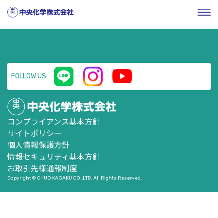
HOME
／
企業情報
／
株式・投資家情報
／
有価証券報告書
／
第60期 第１四半期報告書（2019年４月１日～2019年６月30日）
FOLLOW US
コンプライアンス基本方針
サイトポリシー
個人情報保護方針
情報セキュリティ基本方針
お取引先様通報制度
Copyright © CHUO KAGAKU CO.,LTD. All Rights Reserved.