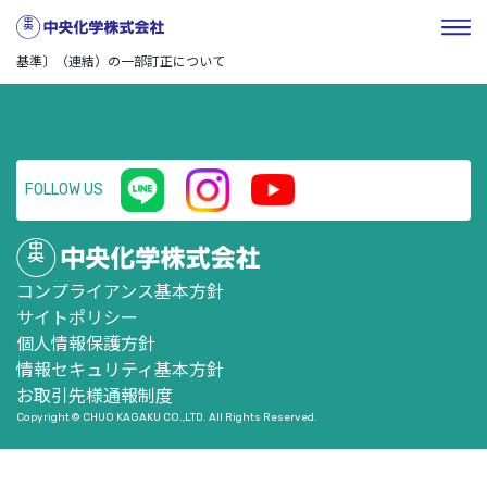
HOME
／
企業情報
／
株式・投資家情報
／
ニュースリリー
ス
／
（訂正・数値データ訂正） 2023 年３月期第３四半期決算短信〔日本
基準〕（連結）の一部訂正について
FOLLOW US
コンプライアンス基本方針
サイトポリシー
個人情報保護方針
情報セキュリティ基本方針
お取引先様通報制度
Copyright © CHUO KAGAKU CO.,LTD. All Rights Reserved.