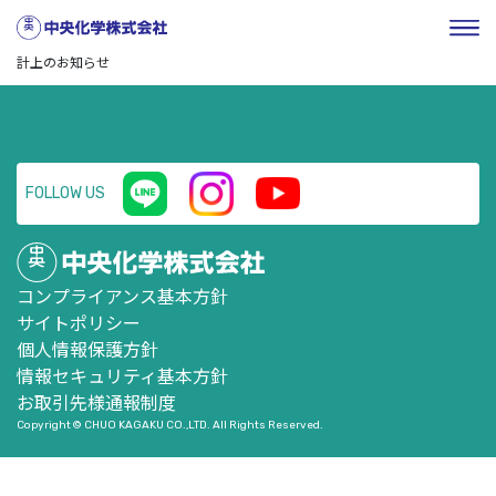
HOME
／
企業情報
／
株式・投資家情報
／
ニュースリリー
ス
／
2021年3月期通期業績予想の修正および繰延税金資産、特別損失の
計上のお知らせ
FOLLOW US
コンプライアンス基本方針
サイトポリシー
個人情報保護方針
情報セキュリティ基本方針
お取引先様通報制度
Copyright © CHUO KAGAKU CO.,LTD. All Rights Reserved.