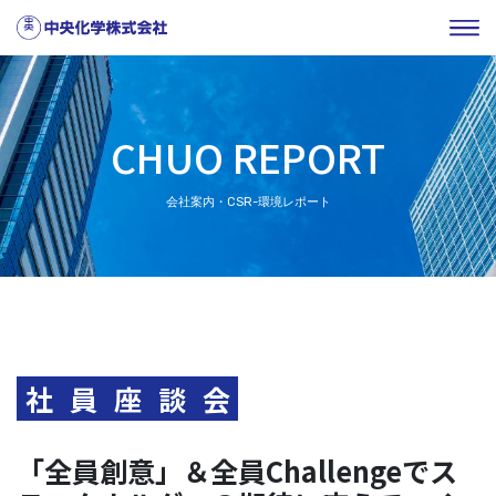
CHUO REPORT
会社案内・CSR-環境レポート
社
員
座
談
会
「全員創意」＆全員Challengeでス