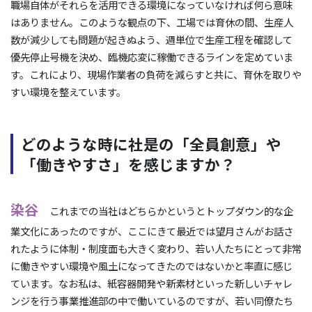
職場自体がそれらを活用できる環境になっていなければ何ら意味
はありません。このような観点の下、工場では育休の間、生産人
数が減少しても問題が起きぬよう、週単位で生産工程を確認して
優先停止号機を決め、臨機応変に稼働できるラインを定めていま
す。これにより、現場作業者の負荷を減らすと共に、育休を取りや
すい環境を整えています。
どのような時に社是の「全員創意」や
「働きやすさ」を感じますか？
染谷
これまでの当社はどちらかというとトップダウン的な企
業文化にあったのですが、ここにきて最近では望月さんがお話さ
れたように体制・制度面も大きく変わり、若い人たちにとって非常
に働きやすい環境や風土になってきたのではないかと率直に感じ
ています。なお私は、紙容器開発や新素材といった新しいチャレ
ンジを行う事業推進部の中で働いているのですが、若い同僚たち