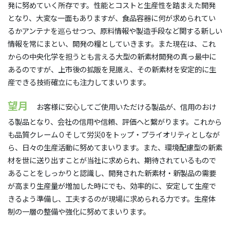
発に努めていく所存です。性能とコストと生産性を踏まえた開発
となり、大変な一面もありますが、食品容器に何が求められてい
るかアンテナを巡らせつつ、原料情報や製造手段など関する新しい
情報を常にまとい、開発の糧としていきます。また現在は、これ
からの中央化学を担うとも言える大型の新素材開発の真っ最中に
あるのですが、上市後の拡販を見据え、その新素材を安定的に生
産できる技術確立にも注力してまいります。
望月
お客様に安心してご使用いただける製品が、信用のおけ
る製品となり、会社の信用や信頼、評価へと繋がります。これから
も品質クレーム０そして労災0をトップ・プライオリティとしなが
ら、日々の生産活動に努めてまいります。また、環境配慮型の新素
材を世に送り出すことが当社に求められ、期待されているもので
あることをしっかりと認識し、開発された新素材・新製品の需要
が高まり生産量が増加した時にでも、効率的に、安定して生産で
きるよう準備し、工夫するのが現場に求められる力です。生産体
制の一層の整備や強化に努めてまいります。