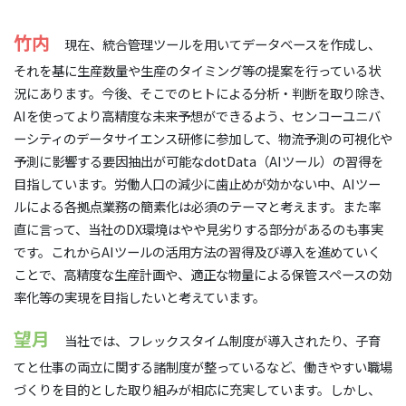
竹内
現在、統合管理ツールを用いてデータベースを作成し、
それを基に生産数量や生産のタイミング等の提案を行っている状
況にあります。今後、そこでのヒトによる分析・判断を取り除き、
AIを使ってより高精度な未来予想ができるよう、センコーユニバ
ーシティのデータサイエンス研修に参加して、物流予測の可視化や
予測に影響する要因抽出が可能なdotData（AIツール）の習得を
目指しています。労働人口の減少に歯止めが効かない中、AIツー
ルによる各拠点業務の簡素化は必須のテーマと考えます。また率
直に言って、当社のDX環境はやや見劣りする部分があるのも事実
です。これからAIツールの活用方法の習得及び導入を進めていく
ことで、高精度な生産計画や、適正な物量による保管スペースの効
率化等の実現を目指したいと考えています。
望月
当社では、フレックスタイム制度が導入されたり、子育
てと仕事の両立に関する諸制度が整っているなど、働きやすい職場
づくりを目的とした取り組みが相応に充実しています。しかし、