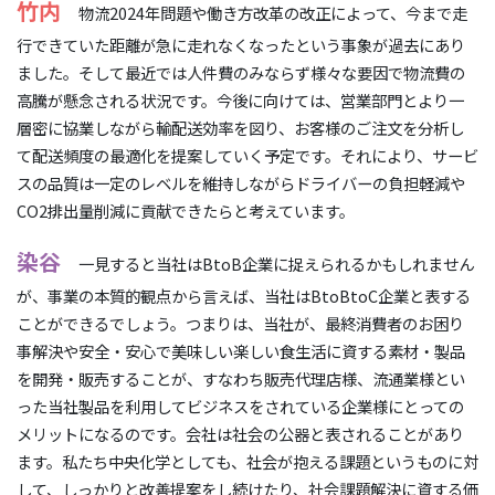
竹内
物流2024年問題や働き方改革の改正によって、今まで走
行できていた距離が急に走れなくなったという事象が過去にあり
ました。そして最近では人件費のみならず様々な要因で物流費の
高騰が懸念される状況です。今後に向けては、営業部門とより一
層密に協業しながら輸配送効率を図り、お客様のご注文を分析し
て配送頻度の最適化を提案していく予定です。それにより、サービ
スの品質は一定のレベルを維持しながらドライバーの負担軽減や
CO2排出量削減に貢献できたらと考えています。
染谷
一見すると当社はBtoB企業に捉えられるかもしれません
が、事業の本質的観点から言えば、当社はBtoBtoC企業と表する
ことができるでしょう。つまりは、当社が、最終消費者のお困り
事解決や安全・安心で美味しい楽しい食生活に資する素材・製品
を開発・販売することが、すなわち販売代理店様、流通業様とい
った当社製品を利用してビジネスをされている企業様にとっての
メリットになるのです。会社は社会の公器と表されることがあり
ます。私たち中央化学としても、社会が抱える課題というものに対
して、しっかりと改善提案をし続けたり、社会課題解決に資する価