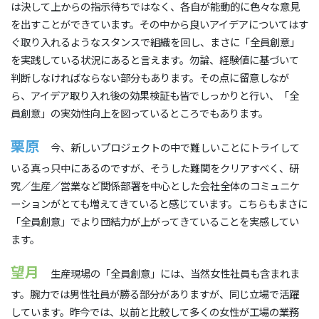
は決して上からの指示待ちではなく、各自が能動的に色々な意見
を出すことができています。その中から良いアイデアについてはす
ぐ取り入れるようなスタンスで組織を回し、まさに「全員創意」
を実践している状況にあると言えます。勿論、経験値に基づいて
判断しなければならない部分もあります。その点に留意しなが
ら、アイデア取り入れ後の効果検証も皆でしっかりと行い、「全
員創意」の実効性向上を図っているところでもあります。
栗原
今、新しいプロジェクトの中で難しいことにトライして
いる真っ只中にあるのですが、そうした難関をクリアすべく、研
究／生産／営業など関係部署を中心とした会社全体のコミュニケ
ーションがとても増えてきていると感じています。こちらもまさに
「全員創意」でより団結力が上がってきていることを実感してい
ます。
望月
生産現場の「全員創意」には、当然女性社員も含まれま
す。腕力では男性社員が勝る部分がありますが、同じ立場で活躍
しています。昨今では、以前と比較して多くの女性が工場の業務