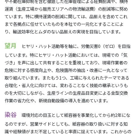
や不動在庫抑制を含む徹底した在庫管理による経費削減や、横持
運賃（生産工場から販売エリアへの物流輸送費）の削減等に努め
ています。特に横持運賃の削減に関しては、品揃えを含めてこれ
まで各拠点に任せていたものを本社での一元化とすることによ
り、輸送効率化とムダのない品揃えの実現を目指しています。
望月
ヒヤリ・ハット活動等を軸に、労働災害0（ゼロ）を目指
しています。特にヒヤリ・ハット活動においては、現場での「気
づき」を声に出して共有することを重視しており、現場作業者の
危険に対する感度向上や、危険箇所の抽出・改善に一丸となって
取り組んでいます。またもう1つ、工場に与えられたテーマである
合理化・省人化に向けては、変わることなく技能の継承というも
のを大切にしながら、生産ラインの生産品目変更による金型交換
作業の省力化や、新規自動設備の導入を進めています。
染谷
環境対応の目玉として紙容器を事業化してから約2年にな
るのですが、営業サイドとしても、紙容器の取り扱いに対する知
識や経験値がまだ不足していると率直に捉えています。これからの