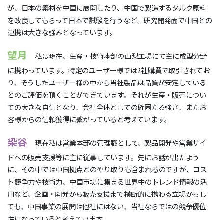
が、日本の素材を中国に展開したり、中国で製造するタルク原料
を改良してもらって日本で試験を行うなど、研究開発面で中国との
連携は大きな強みとなっています。
望月
私は現在、生産・技術本部の山梨工場にて主に成型分野
に携わっています。特定のユーザー様では2社購買で取引されてお
り、そうしたユーザー様の中から当社製品は品質が安定している
とのご評価を頂くことができています。それが生産・販売につい
ての大きな自信となり、会社全体としての確固たる強さ、またお
客様からの信頼獲得に繋がっていると考えています。
染谷
現在私は営業本部の管理職として、製品開発や営業サイ
ドへの販売支援等に主に従事しています。先にお話が出たよう
に、その中では中国拠点とのやり取りも含まれるのですが、コス
ト競争力や技術力、中国市場に集まる世界中のトレンド情報の活
用など、企画・開発から販売支援まで横断的に携わる立場からし
ても、中国事業の展開は他社にはない、当社ならではの競争優位
性になっていると考えています。