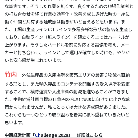
な事実です。そうした作業を無くす、良くするための現場作業者と
の打ち合わせを経て作業の効率化・改善を成し遂げた時の一緒に
働く仲間と共有する達成感は働きがいと言えると思います。ま
た、工場の生産ラインは1ラインで多種多様な形状の製品を生産し
ており、自動ライン（無人ライン）を確立する上ではハードルが
上がります。そうしたハードルを前に対応する設備を考え、メー
カーと打ち合わせ、ラインとして運用が確立した時にも、やりが
いと安心感が生まれています。
竹内
外注生産品の入庫場所を販売エリアの最寄り物流へ直納
する形とし、また輸入製品のコンテナを開梱する受入場所を変更
することで、横持運賃や入出庫料の削減を進めることができまし
た。中期経営計画目標の11億円の合理化実現に向けては小さな施
策かもしれませんが、私にとっては大きな達成感がありました。
これからも一つひとつの取り組みを着実に積み重ねていきたいと
思います。
中期経営計画「
Ch
allenge 2028」 詳細はこちら