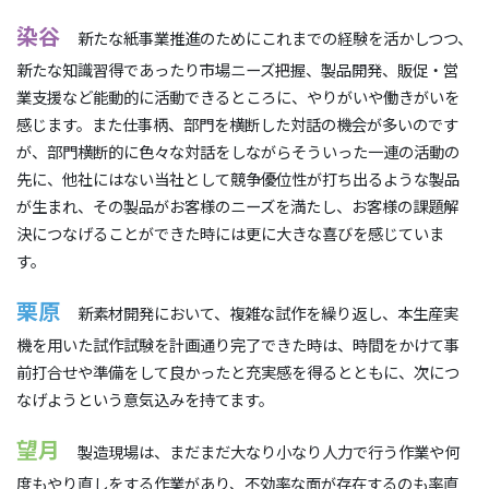
染谷
新たな紙事業推進のためにこれまでの経験を活かしつつ、
新たな知識習得であったり市場ニーズ把握、製品開発、販促・営
業支援など能動的に活動できるところに、やりがいや働きがいを
感じます。また仕事柄、部門を横断した対話の機会が多いのです
が、部門横断的に色々な対話をしながらそういった一連の活動の
先に、他社にはない当社として競争優位性が打ち出るような製品
が生まれ、その製品がお客様のニーズを満たし、お客様の課題解
決につなげることができた時には更に大きな喜びを感じていま
す。
栗原
新素材開発において、複雑な試作を繰り返し、本生産実
機を用いた試作試験を計画通り完了できた時は、時間をかけて事
前打合せや準備をして良かったと充実感を得るとともに、次につ
なげようという意気込みを持てます。
望月
製造現場は、まだまだ大なり小なり人力で行う作業や何
度もやり直しをする作業があり、不効率な面が存在するのも率直