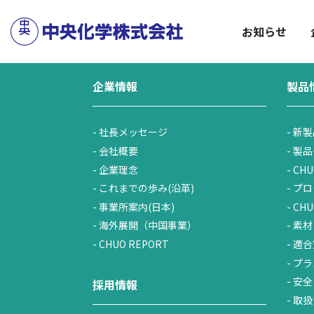
サステナビリティトップ
企業情報トップ
HOME
／
企業情報
／
株式・投資家情報
／
C
安
お知らせ
企業情報
製品
社長メッセージ
新製
会社概要
製品
企業理念
CHU
これまでの歩み(沿革)
プロ
事業所案内(日本)
CH
海外展開（中国事業）
素材
CHUO REPORT
適合
プラ
安全
採用情報
取扱