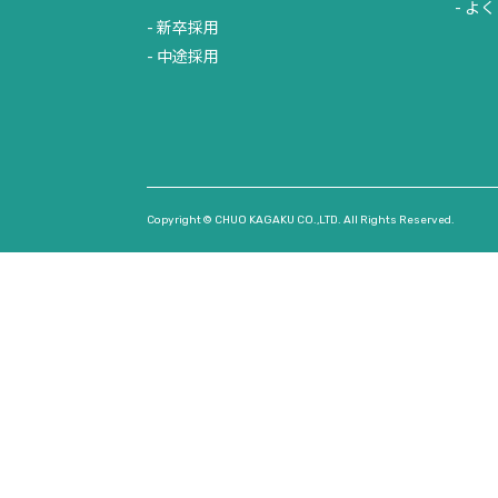
よく
新卒採用
中途採用
Copyright © CHUO KAGAKU CO.,LTD. All Rights Reserved.