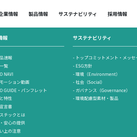
ニュースリリース
／
SOUZAI JAPAN 2019 出展のご案内
HUO REPORT
全・安心の提供
中期経営計画
取扱い上の注意
企業情報
製品情報
サステナビリティ
採用情報
情報
サステナビリティ
品速報
トップコミットメント・メッセ
一覧
ESG方針
O NAVI
環境（Environment）
モーション動画
社会（Social）
UO GUIDE・パンフレット
ガバナンス（Governance）
と特性
環境配慮型素材・製品
宣言書
スチックとは
・安心の提供
い上の注意