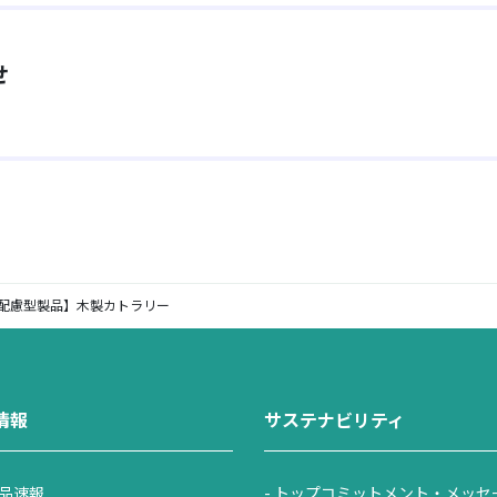
せ
配慮型製品】木製カトラリー
情報
サステナビリティ
品速報
トップコミットメント・メッセ