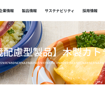
HUO REPORT
全・安心の提供
中期経営計画
取扱い上の注意
企業情報
製品情報
サステナビリティ
採用情報
境配慮型製品】木製カト
E5%9E%8B%E8%A3%BD%E5%93%81%E3%80%91%E6%9C%A8%E8%A3%