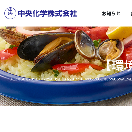
サステナビリティトップ
企業情報トップ
C
安
お知らせ
【環
%E3%80%90%E7%92%B0%E5%A2%83%E9%85%8D%E6%85%AE%