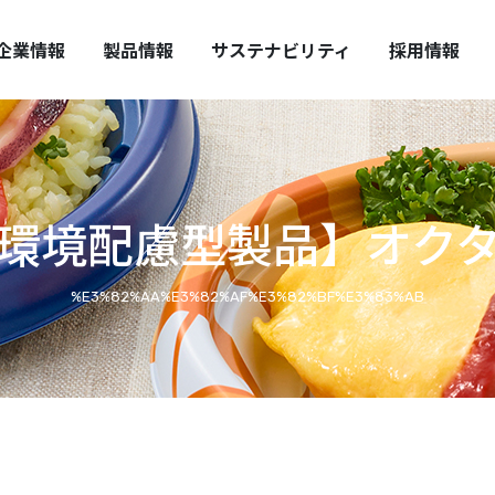
HUO REPORT
全・安心の提供
中期経営計画
取扱い上の注意
企業情報
製品情報
サステナビリティ
採用情報
環境配慮型製品】オク
%E3%82%AA%E3%82%AF%E3%82%BF%E3%83%AB