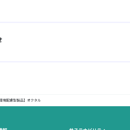
せ
環境配慮型製品】オクタル
情報
サステナビリティ