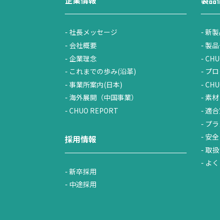
社長メッセージ
新製
会社概要
製品
企業理念
CHU
これまでの歩み(沿革)
プロ
事業所案内(日本)
CH
海外展開（中国事業）
素材
CHUO REPORT
適合
プラ
安全
採用情報
取扱
よく
新卒採用
中途採用