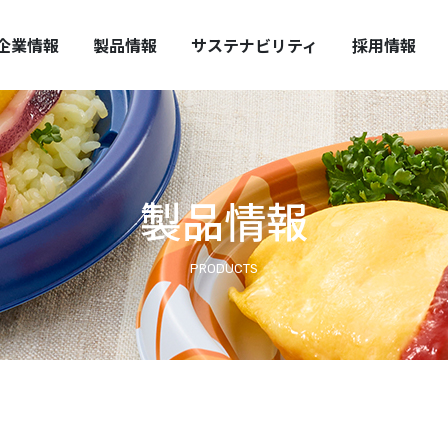
HUO REPORT
全・安心の提供
中期経営計画
取扱い上の注意
企業情報
製品情報
サステナビリティ
採用情報
製品情報
PRODUCTS