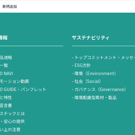
魚）新柄追加
情報
サステナビリティ
品速報
トップコミットメント・メッセ
一覧
ESG方針
O NAVI
環境（Environment）
モーション動画
社会（Social）
UO GUIDE・パンフレット
ガバナンス（Governance）
と特性
環境配慮型素材・製品
宣言書
スチックとは
・安心の提供
い上の注意